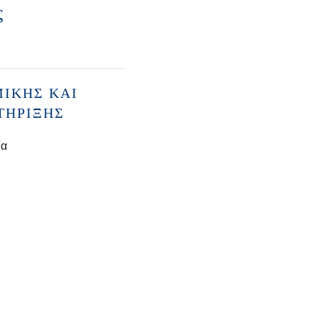
ς
ΙΚΉΣ ΚΑΙ
ΤΉΡΙΞΗΣ
ία