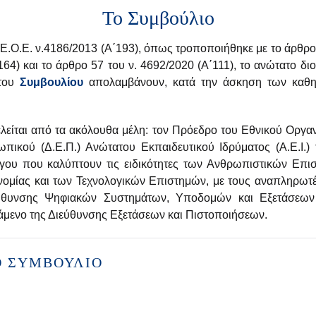
Το Συμβούλιο
Ε.Ο.Ε. ν.4186/2013 (Α΄193), όπως τροποποιήθηκε με το άρθρο 
164) και το άρθρο 57 του ν. 4692/2020 (Α΄111), το ανώτατο δι
 του
Συμβουλίου
απολαμβάνουν, κατά την άσκηση των καθη
λείται από τα ακόλουθα μέλη: τον Πρόεδρο του Εθνικού Οργαν
πικού (Δ.Ε.Π.) Ανώτατου Εκπαιδευτικού Ιδρύματος (Α.Ε.Ι.) 
ργου που καλύπτουν τις ειδικότητες των Ανθρωπιστικών Επι
ομίας και των Τεχνολογικών Επιστημών, με τους αναπληρωτές
εύθυνσης Ψηφιακών Συστημάτων, Υποδομών και Εξετάσεων 
στάμενο της Διεύθυνσης Εξετάσεων και Πιστοποιήσεων.
Ό ΣΥΜΒΟΎΛΙΟ